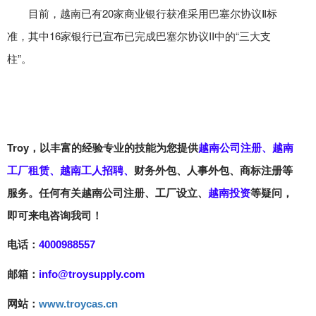
目前，越南已有20家商业银行获准采用巴塞尔协议Ⅱ标
准，其中16家银行已宣布已完成巴塞尔协议II中的“三大支
柱”。
Troy
，
以丰富的经验专业的技能为您提供
越南公司注册
、
越南
工厂租赁
、
越南工人招聘
、
财务外包、人事外包、商标注册
等
服务
。
任何有关
越南公司注册、工厂设立、
越南投资
等疑问，
即可来电咨询我司！
电话：
4000988557
邮箱：
info@troysupply.com
网站：
www.troycas.cn