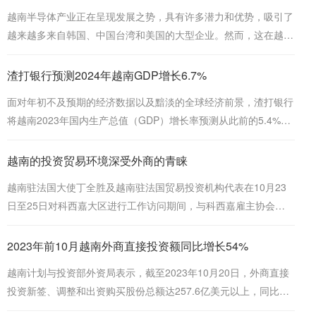
越南半导体产业正在呈现发展之势，具有许多潜力和优势，吸引了
越来越多来自韩国、中国台湾和美国的大型企业。然而，这在越南
是一个非常新的领域，必须认真准备才能迎来机遇并有效发展。
渣打银行预测2024年越南GDP增长6.7%
面对年初不及预期的经济数据以及黯淡的全球经济前景，渣打银行
将越南2023年国内生产总值（GDP）增长率预测从此前的5.4%下
调至5%。然而，查打银行维持越南2024年GDP增速为6.7%的预
测，其中上半年为6.2%，下半年为6.9%。
越南的投资贸易环境深受外商的青睐
越南驻法国大使丁全胜及越南驻法国贸易投资机构代表在10月23
日至25日对科西嘉大区进行工作访问期间，与科西嘉雇主协会
(MEDEF Corse) 举行工作会谈，并出席了与科西嘉工商会 (CCI
Corse) 的座谈会。
2023年前10月越南外商直接投资额同比增长54%
越南计划与投资部外资局表示，截至2023年10月20日，外商直接
投资新签、调整和出资购买股份总额达257.6亿美元以上，同比增
长14.7%。