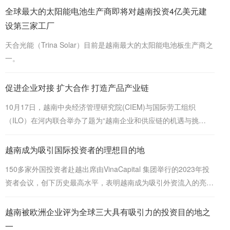
全球最大的太阳能电池生产商即将对越南投资4亿美元建
设第三家工厂
天合光能（Trina Solar）目前是越南最大的太阳能电池板生产商之
一。
促进企业对接 扩大合作 打造产品产业链
10月17日，越南中央经济管理研究院(CIEM)与国际劳工组织
（ILO）在河内联合举办了题为“越南企业和供应链的机遇与挑
战”研讨会，就认清出口企业和供应链面临的机遇和挑战，增进有
关各方的共识，并进行必要的行动协调等问题进行讨论。
越南成为吸引国际投资者的理想目的地
150多家外国投资者赴越出席由VinaCapital 集团举行的2023年投
资者会议，创下历史最高水平，表明越南成为吸引外资流入的亮
点。
越南被欧洲企业评为全球三大具有吸引力的投资目的地之
一