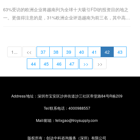
63%受访的欧洲企业将越南列为全球十大吸引FDI的投资目的地之
一。更值得注意的是，31%欧洲企业评选越南为前三名，其中高达
16%称赞越南为首选投资目的地。
1...
<<
37
38
39
40
41
42
43
44
45
46
47
>>
>>
Address/地址：深圳市宝安区沙井街道沙三社区帝堂路84号R栋209
Tel/联系电话：4000988557
Mail/邮箱：felixgao@troysupply.com
版权所有：创达中科咨询服务（深圳）有限公司